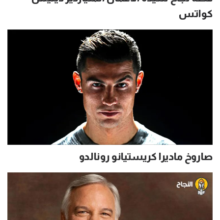
كواتس
صاروخ ماديرا كريستيانو رونالدو