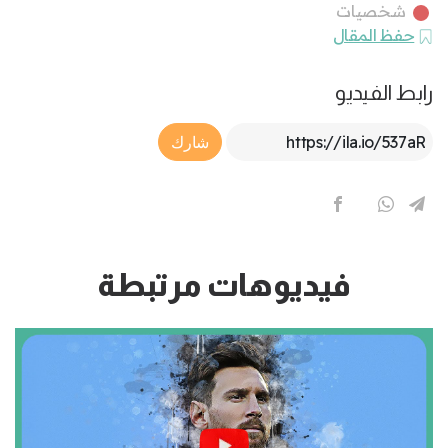
شخصيات
حفظ المقال
رابط الفيديو
Article Link
شارك
فيديوهات مرتبطة