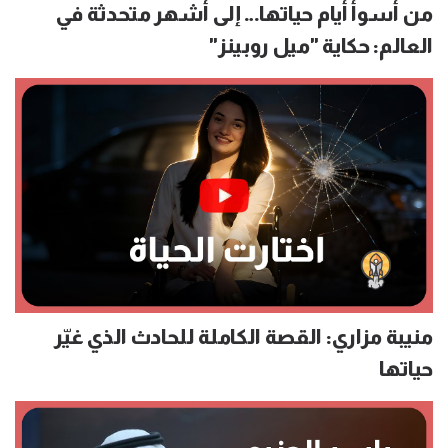
من أسوأ أيام حياتها… إلى أشهر متحدثة في
العالم: حكاية "ميل روبينز"
منيبة مزاري: القصة الكاملة للحادث الذي غيّر
حياتها