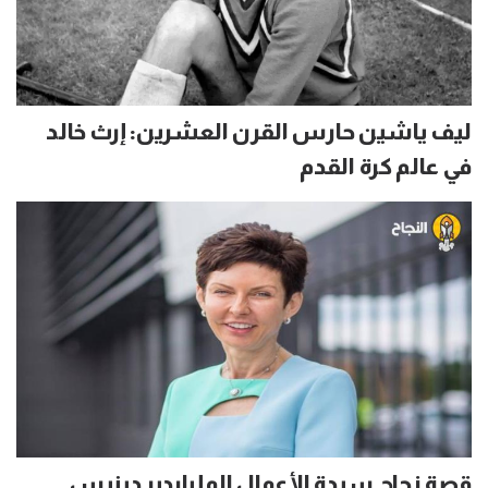
ليف ياشين حارس القرن العشرين: إرث خالد
في عالم كرة القدم
قصة نجاح سيدة الأعمال الملياردير دينيس