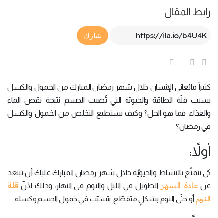
رابط المقال
Article Link
شارك
كثيراً مايُعاني الإنسان خلال شهر رمضان المبارك من الخمول والكسل
بسبب قلّة الطاقة والحيويّة التي تُصيب الجسم نتيجة نقص الماء
والغذاء، فما هو الحل؟ وكيف نستطيع التخلص من الخمول والكسل
في رمضان؟
أولاً:
كي تتمتّع بالنشاط والحيويّة خلال شهر رمضان المبارك عليك أن تبتعد
عادة السهر
قلة
عن
الطويل في الليل والنوم في النهار، وذلك لأنّ
النوم
أو حتّى النوم بشكلٍ متقطّع، يتسبّب في خمول الجسم وكسله.