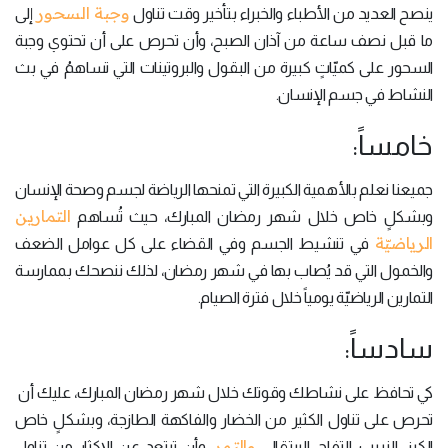
وجبة السحور
ينصح العديد من الأطباء والخبراء بتأخير وقت تناول
إلى
ما قبل نصف ساعة من آذان الصبح، وأن تحرص على أن تحتوي وجبة
السحور على كميّاتٍ كبيرة من البقول والبروتينات التي تساهمُ في بث
النشاط في جسم الإنسان.
خامساً:
جميعنا نعلم بالأهمية الكبيرة التي تمنحها الرياضة لجسم وصحة الإنسان
التمارين
وبشكلٍ خاص خلال شهر رمضان المبارك، حيث تُساهم
الرياضيّة
في تنشيط الجسم وفي القضاء على كل عوامل الضعف
والخمول التي قد يُصاب بها في شهر رمضان، لذلك ننصحك بممارسة
التمارين الرياضيّة يومياً خلال فترة الصيام.
سادساً:
كي تحافظ على نشاطك وقوتك خلال شهر رمضان المبارك، عليك أن
تحرص على تناول الكثير من الخضار والفاكهة الطازجة، وبشكلٍ خاص
والتمر
الكرز، الزبيب، التفاح، البرتقال،
، وأن تبتعد عن الإكثار من تناول