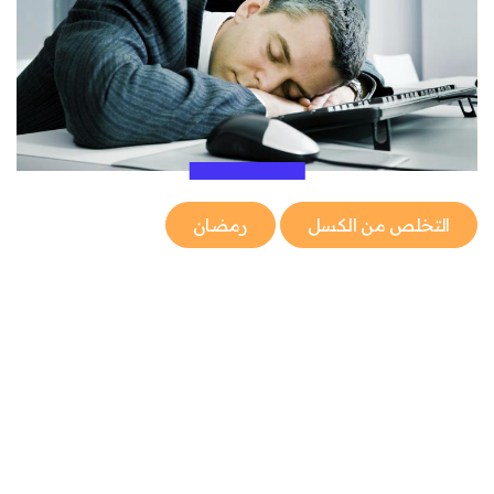
التخلص من الكسل
رمضان