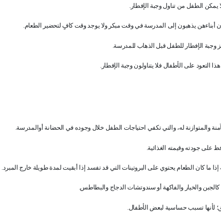
لا يمكن الطفل من تناول وجبة الإفطار
.
ن أبناءهن يذهبون إلى المدرسة في وقت مبكر ولا يوجد وقت كافٍ لتحضير الطعام
.
يز وجبة الإفطار للطفل قبل الذهاب للمدرسة
.
ا التعود على الأطفال فلا يتناولون وجبة الإفطار
.
منة والمتوازنة له، والتي تكفي احتياجات الطفل خلال وجوده في الحضانة أوالمدرسة
.
ظ على جودته وقيمته الغذائية
.
ذا ما كان الطعام يحتوي على البروتينات التي قد تفسد إذا أبقيت لمدة طويلة خارج المبرد
.
م كالجبن والخيار والفاكهة أو سندوتشات الدجاج والبطاطس
.
ق؛ لأنها تسبب حساسية لبعض الأطفال
.