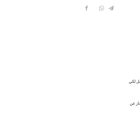
فل لكي
از عن