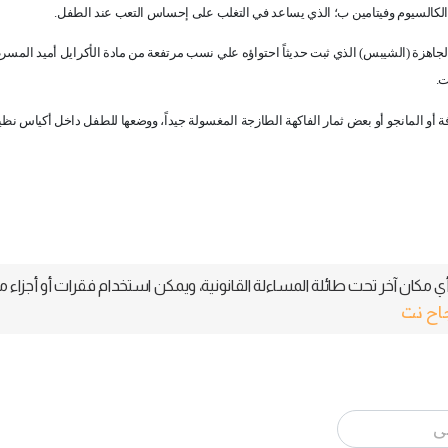
لى الكالسيوم وفيتامين ب؛ الذي يساعد في التغلب على إحساس التعب عند الطفل
.
 الجاهزة (الشيبس) الذي ثبت حديثاً احتواؤه علي نسب مرتفعة من مادة الأكرايل أميد المسر
ت
.
افة أو المانجو أو بعض ثمار الفاكهة الطازجة المغسولة جيداً، ووضعها للطفل داخل أكياس نظي
 مكان آخر تحت طائلة المساءلة القانونية، ويمكن استخدام فقرات أو أجزاء م
جاح نت