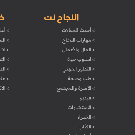
النجاح نت
خ
> أحدث المقالات
> أعل
> مهارات النجاح
> الن
> المال والأعمال
> اش
> اسلوب حياة
> ال
> التطور المهني
> ال
> طب وصحة
> علا
> الأسرة والمجتمع
> الا
> فيديو
> الاستشارات
> الخبراء
> الكتَاب