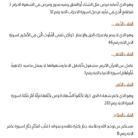
وهو الذي أصابه مرض مثل الشك أوالنفاق وفيه فجور ومرض في الشهوة الحرام .{
فَيَطْمَعَ الَّذِي فِي قَلْبِهِ مَرَضٌ }سورة الاحزاب الاية رقم 32
القلب الأعمى :
وهو الذي لا يبصر ولايدرك الحق والإعتبار .{ وَلَكِن تَعْمَى الْقُلُوبُ الَّتِي فِي الصُّدُورِ }سورة
الحج الاية رقم 46
القلب اللاهي :
غافل عن القرآن الكريم, مشغول بأباطيل الدنيا وشهواتها, لا يعقل ما فيه .{ لاهِيَةً
قُلُوبُهُمْ }سورة الانبياء الاية رقم 3
القلب الآثم :
وهو الذي يكتم شهادة الحق .{ وَلاَ تَكْتُمُواْ الشَّهَادَةَ وَمَن يَكْتُمْهَا فَإِنَّهُ آثِمٌ قَلْبُهُ }سورة
البقرة الاية رقم 283
القلب المتكبر:
مستكبر عن توحيد الله وطاعته, جبار بكثرة ظلمه وعدوانه.{ قلْبِ مُتَكَبِّرٍ جَبَّارٍ }سورة غافر
الاية رقم 35