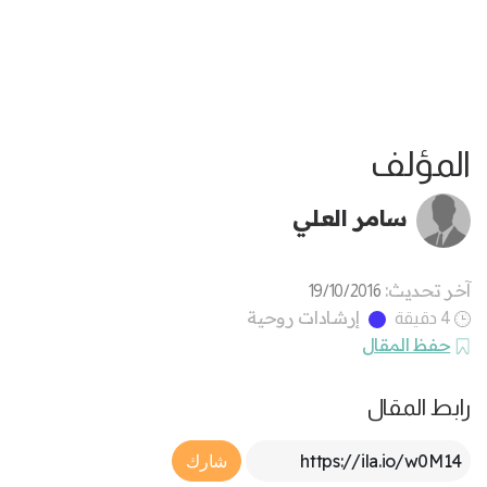
المؤلف
سامر العلي
آخر تحديث:
19/10/2016
إرشادات روحية
4 دقيقة
حفظ المقال
رابط المقال
Article Link
شارك