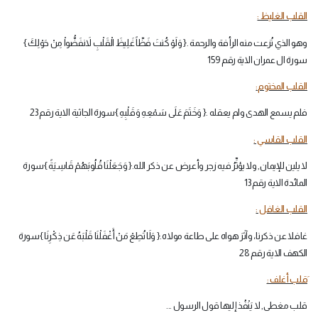
القلب الغليظ :
وهو الذي نُزعت منه الرأفة والرحمة .{ وَلَوْ كُنتَ فَظّاً غَلِيظَ الْقَلْبِ لاَنفَضُّواْ مِنْ حَوْلِكَ }
سورة ال عمران الاية رقم 159
القلب المختوم:
فلم يسمع الهدى ولم يعقله .{ وَخَتَمَ عَلَى سَمْعِهِ وَقَلْبِهِ }سورة الجاثية الاية رقم 23
القلب القاسي :
لا يلين للإيمان, ولا يؤثِّرُ فيه زجر وأعرض عن ذكر الله.{ وَجَعَلْنَا قُلُوبَهُمْ قَاسِيَةً }سورة
المائدة الاية رقم 13
القلب الغافل :
غافلا عن ذكرنا، وآثَرَ هواه على طاعة مولاه.{ وَلَا تُطِعْ مَنْ أَغْفَلْنَا قَلْبَهُ عَن ذِكْرِنَا }سورة
الكهف الاية رقم 28
َقلب أغلف :
قلب مغطى, لا يَنْفُذ إليها قول الرسول ...