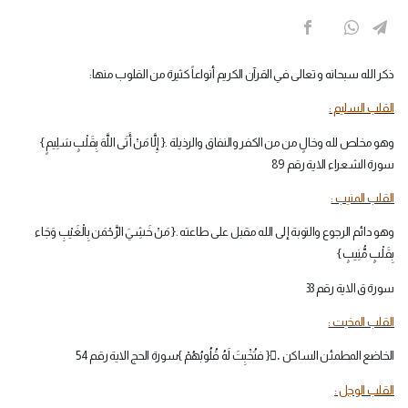
ذكر الله سبحانه و تعالى في القرآن الكريم أنواعاً كثيرة من القلوب منها:
القلب السليم :
وهو مخلص لله وخالٍ من من الكفر والنفاق والرذيلة .{ إِلَّا مَنْ أَتَى اللَّهَ بِقَلْبٍ سَلِيمٍ }
سورة الشعراء الاية رقم 89
القلب المنيب :
وهو دائم الرجوع والتوبة إلى الله مقبل على طاعته .{ مَنْ خَشِيَ الرَّحْمَن بِالْغَيْبِ وَجَاء
بِقَلْبٍ مُّنِيبٍ }
سورة ق الاية رقم 33
القلب المخبت :
الخاضع المطمئن الساكن .َ{ فتُخْبِتَ لَهُ قُلُوبُهُمْ }سورة الحج الاية رقم 54
القلب الوجل :