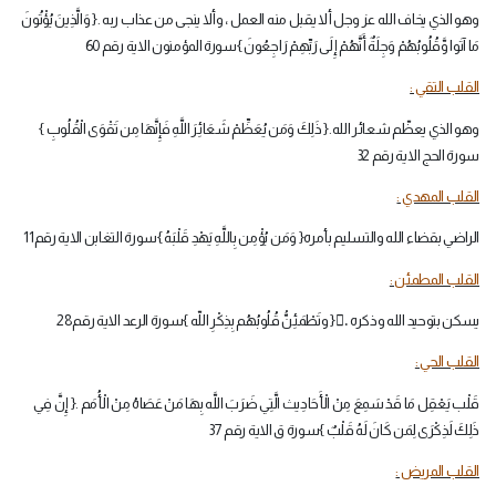
وهو الذي يخاف الله عز وجل ألا يقبل منه العمل ، وألا ينجى من عذاب ربه .{ وَالَّذِينَ يُؤْتُونَ
مَا آتَوا وَّقُلُوبُهُمْ وَجِلَةٌ أَنَّهُمْ إِلَى رَبِّهِمْ رَاجِعُونَ }سورة المؤمنون الاية رقم 60
القلب التقي :
وهو الذي يعظّم شعائر الله.{ ذَلِكَ وَمَن يُعَظِّمْ شَعَائِرَ اللَّهِ فَإِنَّهَا مِن تَقْوَى الْقُلُوبِ }
سورة الحج الاية رقم 32
القلب المهدي :
الراضي بقضاء الله والتسليم بأمره{ وَمَن يُؤْمِن بِاللَّهِ يَهْدِ قَلْبَهُ }سورة التغابن الاية رقم11
القلب المطمئن :
يسكن بتوحيد الله وذكره .َ{ وتَطْمَئِنُّ قُلُوبُهُم بِذِكْرِ اللّه }سورة الرعد الاية رقم28
القلب الحي :
قَلْب يَعْقِل مَا قَدْ سَمِعَ مِنْ الْأَحَادِيث الَّتِي ضَرَبَ اللَّه بِهَا مَنْ عَصَاهُ مِنْ الْأُمَم .{ إِنَّ فِي
ذَلِكَ لَذِكْرَى لِمَن كَانَ لَهُ قَلْبٌ }سورة ق الاية رقم 37
القلب المريض :