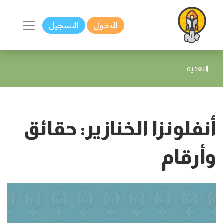
الدخول
التسجيل
التغذية
أنفلونزا الخنازير: حقائق
وأرقام