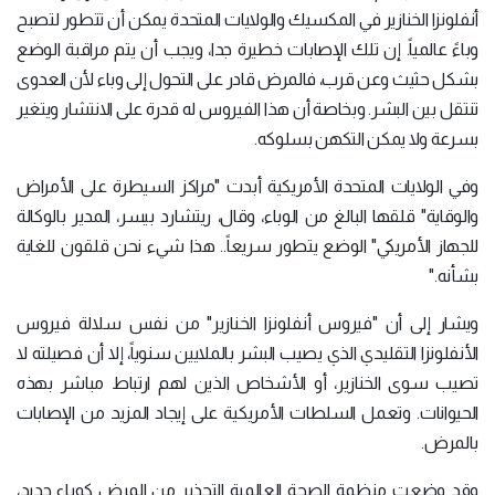
أنفلونزا الخنازير في المكسيك والولايات المتحدة يمكن أن تتطور لتصبح
وباءً عالمياً. إن تلك الإصابات خطيرة جدا، ويجب أن يتم مراقبة الوضع
بشكل حثيث وعن قرب، فالمرض قادر على التحول إلى وباء لأن العدوى
تنتقل بين البشر. وبخاصة أن هذا الفيروس له قدرة على الانتشار ويتغير
بسرعة ولا يمكن التكهن بسلوكه.
وفي الولايات المتحدة الأمريكية أبدت "مراكز السيطرة على الأمراض
والوقاية" قلقها البالغ من الوباء، وقال، ريتشارد بيسر، المدير بالوكالة
للجهاز الأمريكي" الوضع يتطور سريعاً.. هذا شيء نحن قلقون للغاية
بشأنه."
ويشار إلى أن "فيروس أنفلونزا الخنازير" من نفس سلالة فيروس
الأنفلونزا التقليدي الذي يصيب البشر بالملايين سنوياً، إلا أن فصيلته لا
تصيب سوى الخنازير، أو الأشخاص الذين لهم ارتباط مباشر بهذه
الحيوانات. وتعمل السلطات الأمريكية على إيجاد المزيد من الإصابات
بالمرض.
وقد وضعت منظمة الصحة العالمية التحذير من المرض كوباء جديد،