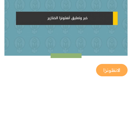
الانفلونزا