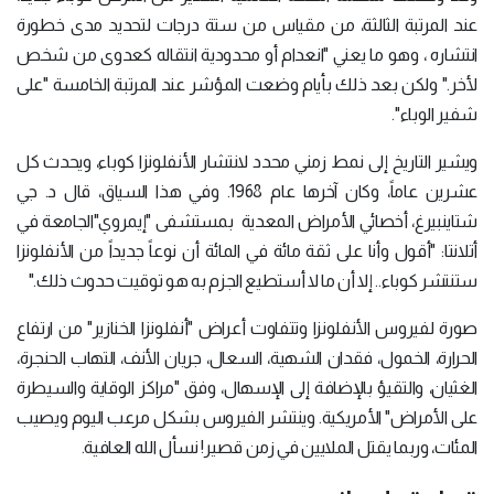
عند المرتبة الثالثة، من مقياس من ستة درجات لتحديد مدى خطورة
انتشاره ، وهو ما يعني "انعدام أو محدودية انتقاله كعدوى من شخص
لأخر." ولكن بعد ذلك بأيام وضعت المؤشر عند المرتبة الخامسة "على
شفير الوباء".
ويشير التاريخ إلى نمط زمني محدد لانتشار الأنفلونزا كوباء، ويحدث كل
عشرين عاماً، وكان آخرها عام 1968. وفي هذا السياق، قال د. جي
شتاينبيرغ، أخصائي الأمراض المعدية بمستشفى "إيمروي"الجامعة في
أتلانتا: "أقول وأنا على ثقة مائة في المائة أن نوعاً جديداً من الأنفلونزا
ستنتشر كوباء.. إلا أن ما لا أستطيع الجزم به هو توقيت حدوث ذلك."
صورة لفيروس الأنفلونزا وتتفاوت أعراض "أنفلونزا الخنازير" من ارتفاع
الحرارة، الخمول، فقدان الشهية، السعال، جريان الأنف، التهاب الحنجرة،
الغثيان، والتقيؤ بالإضافة إلى الإسهال، وفق "مراكز الوقاية والسيطرة
على الأمراض" الأمريكية. وينتشر الفيروس بشكل مرعب اليوم ويصيب
المئات، وربما يقتل الملايين في زمن قصير! نسأل الله العافية.