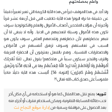
وأعلم بمصلحتهم.
ولا أجد في هذا الموقف خيراً من هذه الآية الكريمة التي تعبر تعبيراً دقيقاً
عن حقيقة ما نراه اليوم! هذه الآية خاطبت النبي قبل أربعة عشر قرناً
وأخبرته أن هؤلاء الملحدين أصحاب الأموال والعلم والتكنولوجيا، سوف
تكون هذه الأموال وسيلة لتعذيبهم في الدنيا... وأنه لا ينبغي لنا أن
ننبهر بحضارتهم، لأن حضارتهم وتقدمهم العلمي سوف يكون هو
السبب في تعاستهم، وسوف تزهق أنفسهم من الأمراض
والاضطرابات النفسية... وهم بالفعل يعترفون أن الحضارة المزيفة
والترف والتبذير سيكون سبباً في هلاكهم! يقول تعالى: (فَلَا تُعْجِبْكَ
أَمْوَالُهُمْ وَلَا أَوْلَادُهُمْ إِنَّمَا يُرِيدُ اللَّهُ لِيُعَذِّبَهُمْ بِهَا فِي الْحَيَاةِ الدُّنْيَا وَتَزْهَقَ
أَنْفُسُهُمْ وَهُمْ كَافِرُونَ) [التوبة: 56]. أليست هذه الآية دليلاً مادياً
ملموساً على صدق كتاب الله تعالى؟!
تنويه:
يمنع نقل هذا المقال كما هو أو استخدامه في أي مكان آخر
تحت طائلة المساءلة القانونية، ويمكن استخدام فقرات أو أجزاء منه
إدارة موقع النجاح نت
بعد الحصول على موافقة رسمية من