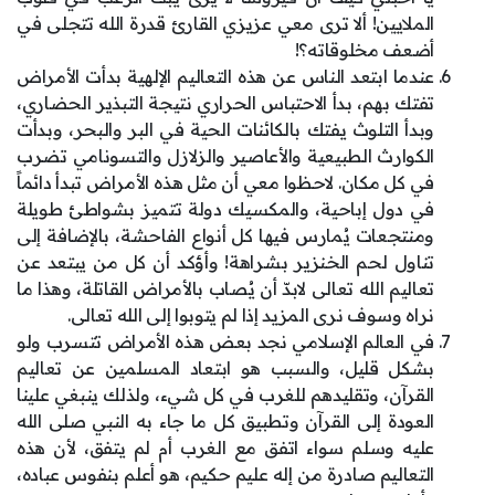
الملايين! ألا ترى معي عزيزي القارئ قدرة الله تتجلى في
أضعف مخلوقاته؟!
عندما ابتعد الناس عن هذه التعاليم الإلهية بدأت الأمراض
تفتك بهم، بدأ الاحتباس الحراري نتيجة التبذير الحضاري،
وبدأ التلوث يفتك بالكائنات الحية في البر والبحر، وبدأت
الكوارث الطبيعية والأعاصير والزلازل والتسونامي تضرب
في كل مكان. لاحظوا معي أن مثل هذه الأمراض تبدأ دائماً
في دول إباحية، والمكسيك دولة تتميز بشواطئ طويلة
ومنتجعات يُمارس فيها كل أنواع الفاحشة، بالإضافة إلى
تناول لحم الخنزير بشراهة! وأؤكد أن كل من يبتعد عن
تعاليم الله تعالى لابدّ أن يُصاب بالأمراض القاتلة، وهذا ما
نراه وسوف نرى المزيد إذا لم يتوبوا إلى الله تعالى.
في العالم الإسلامي نجد بعض هذه الأمراض تتسرب ولو
بشكل قليل، والسبب هو ابتعاد المسلمين عن تعاليم
القرآن، وتقليدهم للغرب في كل شيء، ولذلك ينبغي علينا
العودة إلى القرآن وتطبيق كل ما جاء به النبي صلى الله
عليه وسلم سواء اتفق مع الغرب أم لم يتفق، لأن هذه
التعاليم صادرة من إله عليم حكيم، هو أعلم بنفوس عباده،