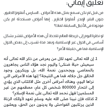
تعليق إيماني:
من قبل لم نكن نسمع بمثل هذه الأمراض... السارس، أنفلونزا الطيور،
جنون البقر، الإيدز، أنفلونزا الخنازير... إنها أمراض مستحدثة لم يكن
موجودة في الأجيال السابقة، لماذا؟
لو نظرنا اليوم إلى خريطة العالم نلاحظ أن هذه الأمراض تنتشر بشكل
أساسي في الدول غير الإسلامية، وبعد مدة تتسرب إلى بعض الدول
الإسلامية، فما هي حقيقة الأمر؟
إن الله تعالى تعهد لكل من يعرض عن ذكر الله تعالى أنه
سيعيش حياة ضنكى! واليوم نجد هؤلاء الناس يجاهرون
بالمعاصي ويجحدون نعمة الله، بل وينكرون وجود
الخالق جل جلاله. فما هي النتيجة؟ إنها هذه الأمراض التي
نراها اليوم، وهناك أمراض أخرى مثل الاكتئاب الذي يؤدي
إلى انتحار 800000 شخص كل عام، معظمهم من غير
المسلمين! فهل نحمد الله تعالى على نعمة الإسلام؟
كذلك فإن نبينا صلى الله عليه وسلم تعهد لأولئك الزناة
الذين يرتكبون الفواحش ولا يدينون دين الحق، ويعلنون