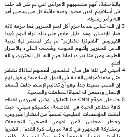
بالفاحشة، أنهم ستصيبهم الأمراض التي لم تكن قد خلت
في أسلافهم الذين مضوا. وهذه عاقبة كل من يعصي أمر
الله وأمر رسوله.
إن الله تعالى عندما حرَّم أكل لحم الخنزير إنما حرَّمه لأنه
ضار للإنسان، وهذا دليل مادي على ذلك نراه اليوم. فهذا
الفيروس "أنفلونزا الخنازير" لم يكن لينتشر لولا تربية
الناس للخنزير وأكلهم للحومه وشحمه المليء بالأضرار
الطبية. ومن هنا ندرك لماذا حرم الله أكل الخنزير، والله
أعلم.
أحبتي في الله! هل سأل الملحدون أنفسهم لماذا لا تنتشر
مثل هذه الأمراض القاتلة في الدول الإسلامية؟ ونقول لهم
إن السبب بسيط جداً، وهو أن تعاليم الإسلام جاءت لتُسعد
الإنسان وتضمن له الحياة المطمئنة والصحية.
جاء على موقع CNN هذا التعليق: "وشل الفيروس الفتاك
كافة مظاهر الحياة في العاصمة، مكسيكو سيتي، حيث
أغلقت المؤسسات التعليمية تحسباً من انتشار الفيروس،
وحظر "مجلس الأمن القومي الصحي" التجمعات
ومشاركة الجمهور في كافة مباريات كرة القدم" .. انظروا
يا أحبتي كيف أن فيروساً لا يُرى يبثّ الرعب في قلوب