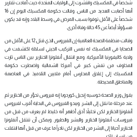
شخصاً في المكسيك وانتشرت إلى الولايات المتحدة حيث أفادت تقارير
أنها أصابت العديد من الناس. وقالت حكومة المكسيك اليوم إن 16
شخصاً على الأقل توفوا بسبب المرض في وسط البلاد وإنه قد يكون
مسؤولاً أيضاً عن 45 حالة وفاة أخرى.
وقالت منظمة الصحة العالمية إن الفيروس الذي قتل 12 على الأقل من
الضحايا في المكسيك له نفس التركيب الجيني لسلالة اكتشفت في
ولاية كاليفورنيا الأميركية. ومع انتقال أنفلونزا الخنازير بين الناس ثارت
المخاوف من تفش كبير في أميركا الشمالية واضطرت حكومة
المكسيك إلى إغلاق المدارس أمام ملايين التلاميذ في العاصمة
والمناطق المحيطة.
يقول وزير الصحة خوسيه إنجيل كوردوبا إنه فيروس تحوَّر من الخنازير ثم
عند مرحلة ما نقل إلى البشر. ويبدو الفيروس في البداية أقرب لفيروس
أنفلونزا الخنازير لكن تحليلاً أدق أظهر أنه خليط لم يعرف من قبل من
فيروسات أنفلونزا الخنازير والبشر والطيور. ويمكن أن تنتقل أنفلونزا
الخنازير أحيانا إلى البشر من الخنازير لكن نادراً ما عرف من قبل أنها انتقلت
من إنسان لآخر.