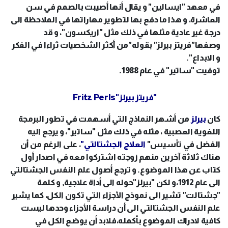
في معهد "ايسالين" و يقال أنها أصيبت بالصمم في سن
العاشرة، و هذا ما دفع بها لتطوير مهاراتها في الملاحظة الى
درجة غير عادية مثلها في ذلك مثل "اريكسون"، و قد
وصفها"فريتز بيرلز" بقوله"من أكثر الشخصيات ثراءا في الفكر
و الابداع".
توفيت "ساتير" في عام 1988.
"فريتز بيرلز"Fritz Perls
كان
بيرلز
من أشهر النماذج التي أسهمت في تطور البرمجة
اللغوية العصبية ، مثله في ذلك مثل "ساتير"، و يرجع اليه
الفضل في تأسيس"
العلاج الجشتالتي"
، على الرغم من أن
هناك ثلاثة آخرين منهم زوجته اشتركوا معه في اصدار أول
كتاب عن هذا الموضوع. و ترجع أصول علم النفس الجشتالتي
الى عام 1912،و لكن "بيرلز"حوله الى أداة علاجية, و كلمة
"جشتالت" تشير الى نموذج الأجزاء التي تكون الكل، كما يشير
علم النفس الجشتالتي الى أن دراسة الأجزاء وحدها ليست
كافية لادراك الموضوع بأكمله،فلابد أن يوضع الكل في