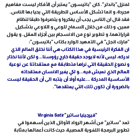
لمنزل"باندلر". كان "باتيسون" يعتبر أن الأفكار ليست مفاهيم
مجردة، و انما تشكل الأساس للطريقة التي يحيا بها الناس.
فقد قال ان الناس يجب أن يفكروا و يتصرفوا طبقا لنظام
معين، و ذلك من خلال السماح للوعي و اللاوعي بتشكيل
قراراتهما، و تطوير نوع من الانسجام بين أجزاء العقل. و يقول
"مارك انجل" في التمهيد الوارد بكتاب "باتيسون":
ان الفكرة الرئيسية في هذا الكتاب هي أننا نخلق العالم الذي
ندركه، ليس لأنه لايوجد حقيقة خارج رؤوسنا...و لكن لأننا نختار
و نصوغ الحقيقة التي نراها متطابقة مع معتقداتنا عن نوعية
العالم الذي نعيش فيه...و لكي يغير الانسان معتقداته
الأساسية المدركة ...عليه أولا أن ينتبه الى أن الحقيقة ليست
بالضرورة أن تكون تلك التي يعتقدها".
"فيرجينيا ساتير"
Virginia Satir
تعد "ساتير" من أشهر الرواد الأوائل الذين أسهموا في
تطوير البرمجة اللغوية العصبية، حيث كانت أعمالها بمثابة