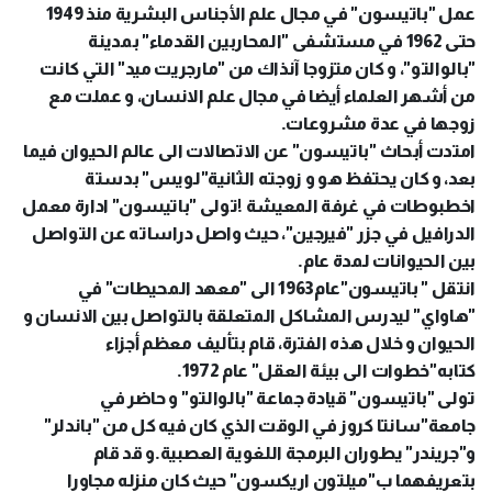
عمل "باتيسون" في مجال علم الأجناس البشرية منذ 1949
حتى 1962 في مستشفى "المحاربين القدماء" بمدينة
"بالوالتو"، و كان متزوجا آنذاك من "مارجريت ميد" التي كانت
من أشهر العلماء أيضا في مجال علم الانسان، و عملت مع
زوجها في عدة مشروعات.
امتدت أبحاث "باتيسون" عن الاتصالات الى عالم الحيوان فيما
بعد، و كان يحتفظ هو و زوجته الثانية"لويس" بدستة
اخطبوطات في غرفة المعيشة !تولى "باتيسون" ادارة معمل
الدرافيل في جزر "فيرجين"، حيث واصل دراساته عن التواصل
بين الحيوانات لمدة عام.
انتقل " باتيسون"عام1963 الى "معهد المحيطات" في
"هاواي" ليدرس المشاكل المتعلقة بالتواصل بين الانسان و
الحيوان و خلال هذه الفترة، قام بتأليف معظم أجزاء
كتابه"خطوات الى بيئة العقل" عام 1972.
تولى "باتيسون" قيادة جماعة "بالوالتو" و حاضر في
جامعة"سانتا كروز في الوقت الذي كان فيه كل من "باندلر"
و"جريندر" يطوران البرمجة اللغوية العصبية.و قد قام
بتعريفهما ب"ميلتون اريكسون" حيث كان منزله مجاورا