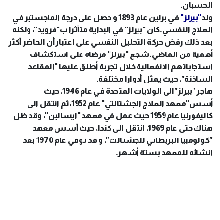
الحسبان.
ولد
"بيرلز"
في برلين عام 1893 و حصل على درجة الماجستير في
العلاج النفسي.كان "بيرلز" في البداية متأثرا ب"فرويد"، ولكنه
بعد ذلك رفض حركة التحليل النفسي على اعتبار أن الحاضر أكثر
أهمية من الماضي.شجع "بيرلز" مرضاه على استكشاف
استجاباتهم الانفعالية خلال تجربة أطلق عليها "المقاعد
الساخنة"، حيث يمثل أدوارا مختلفة.
هاجر "بيرلز"الى الولايات المتحدة في عام 1946، حيث
أسس"معهد العلاج الجشتالتي" عام 1952،ثم انتقل الى
كاليفورنيا عام 1959 حيث عمل في معهد "ايسالين"، وقد ظل
هناك حتى عام 1969، انتقل الى كندا، حيث أسس معهد
"كولومبيا البريطاني للجشتالت"، و قد توفي عام 1970 بعد
انشائه للمعهد بستة أشهر.