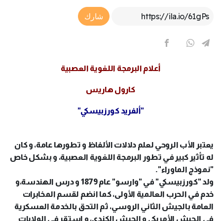
Article Link
شارك
أعلام البرمجة اللغوية العصبية
كارول هاريس
"ألفريد كورزبيسكي"
يعتبر الأب الروحي لعلم دلالات الألفاظ و تطورها عامة، و كان
له تأثير كبير في تطور البرمجة اللغوية العصبية، و بشكل خاص
"نموذج الماوراء".
ولد "كورزبيسكي" في "وارسو" عام 1879 و درس الهندسة،و
خدم في الحرب العالمية الأولى، كما انضم لقسم المخابرات
العامة بالجيش الثاني الروسي، ثم التحق بالخدمة العسكرية
في الجيش الأمريكي و الجيش الكندي، و استقر في الولايات