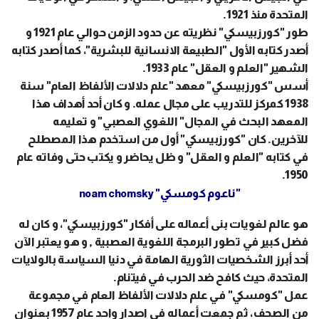
المتحدة منذ 1921.
طور "كورزبيسكي" نظريته عن حدود الزمن حوالي عام 1921 و
أصدر كتابه الأول "الطبيعة الانسانية للبشرية"، كما أصدر كتابه
الشهير "العلم و العقل" عام 1933.
أسس "كورزبيسكي" معهد "علم دلالات الألفاظ العام" سنة
1938 كمركز للتدريب على مجال عمله. و كان أحد أهداف هذا
المعهد البحث في المجال" اللغوي العصبي" و تعليمه
للآخرين. كان "كورزبيسكي" أول من استخدم هذا المصطلح
في كتابه "العلم و العقل" و ظل يحاضر و يكتب حتى وفاته عام
1950.
"ناعوم كومسكي"
noam chomsky
هو عالم لغويات بنى أعماله على أفكار "كورزبيسكي"، و كان له
فضل كبير في تطور البرمجة اللغوية العصبية , و هو يعتبر الآن
أحد أبرز الشخصيات الثورية الهامة في دنيا السياسة بالولايات
المتحدة، حيث كافح ضد الحرب في فيتنام.
عمل "كومسكي" في علم دلالات الألفاظ العام في مجموعة
من الصحف، ثم جمعت أعماله في اصدار واحد عام 1957 بعنوان