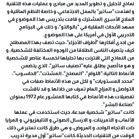
نماذج لتحليل و تطوير العديد من مبادئ و عمليات هذه التقنية
و اهتمت "ساتير" بالعمل الاجتماعي، و خاصة النظم العائلية و
العلاج الأسري المشترك و قامت بتدريس هذا الموضوع في
معهد الأبحاث العقلية في "بالوالتو"، و ذلك في البرنامج
التدريبي الأول في أمريكا على هذا الموضوع.
من احدى أفكارها "أطراف الأجزاء"، حيث تصف بهذا المصطلح
كيف يتصرف الناس انطلاقا من الوجوه المختلفة للشخصية, و
من النماذج التي اقترنت بها تحليلها لخمسة عناصر للشخصية
و هو ما أصبح يطلق عليه"تصنيف ساتير"، الذي يتضمن
الأنماط التالية:"اللوام"، "المصلح"، المشتت"،"الحاسوب"،
"محدد المستويات" و لكل من هذه الأنماط صفات في
التواصل و المزاج العام تعرف من خلالها.و قد ناقشت
تفصيلات هذه الأنماط في كتابها المنشور عام 1972 بعنوان
"صناعة البشر".
كانت "ساتير" شخصية مبدعة، حيث استخدمت في عملها
الألعاب و التمرينات، و الارسال الصوتي و التليفزيوني، و المرايا
ذات الاتجاه الواحد، و العروض، و هي طرق كانت تعتبر في ذلك
الوقت من التقنيات الحديثة.كانت"ساتير" أول مديرة تدريب