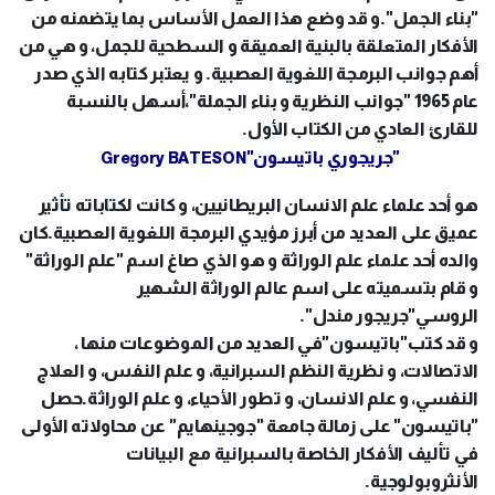
"بناء الجمل".و قد وضع هذا العمل الأساس بما يتضمنه من
الأفكار المتعلقة بالبنية العميقة و السطحية للجمل، و هي من
أهم جوانب البرمجة اللغوية العصبية. و يعتبر كتابه الذي صدر
عام 1965 "جوانب النظرية و بناء الجملة"،أسهل بالنسبة
للقارئ العادي من الكتاب الأول.
"جريجوري باتيسون"
Gregory BATESON
هو أحد علماء علم الانسان البريطانيين، و كانت لكتاباته تأثير
عميق على العديد من أبرز مؤيدي البرمجة اللغوية العصبية.كان
والده أحد علماء علم الوراثة و هو الذي صاغ اسم "علم الوراثة"
و قام بتسميته على اسم عالم الوراثة الشهير
الروسي"جريجور مندل".
و قد كتب"باتيسون"في العديد من الموضوعات منها ،
الاتصالات، و نظرية النظم السبرانية، و علم النفس، و العلاج
النفسي، و علم الانسان، و تطور الأحياء، و علم الوراثة.حصل
"باتيسون" على زمالة جامعة "جوجينهايم" عن محاولاته الأولى
في تأليف الأفكار الخاصة بالسبرانية مع البيانات
الأنثروبولوجية.