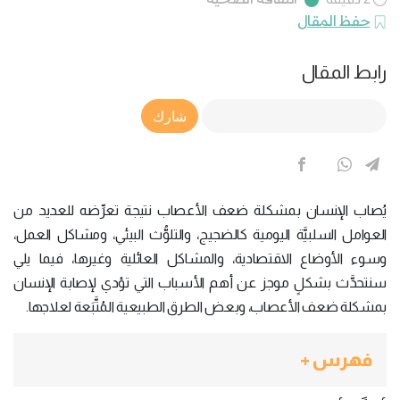
حفظ المقال
رابط المقال
Article Link
شارك
يُصاب الإنسان بمشكلة ضعف الأعصاب نتيجة تعرِّضه للعديد من
العوامل السلبيَّة اليومية كالضجيج، والتلوُّث البيئي، ومشاكل العمل،
وسوء الأوضاع الاقتصادية، والمشاكل العائلية وغيرها، فيما يلي
سنتحدَّث بشكلٍ موجز عن أهم الأسباب التي تؤدي لإصابة الإنسان
بمشكلة ضعف الأعصاب، وبعض الطرق الطبيعية المُتَّبَعة لعلاجها.
فهرس +