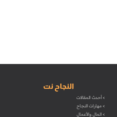
النجاح نت
> أحدث المقالات
> مهارات النجاح
> المال والأعمال