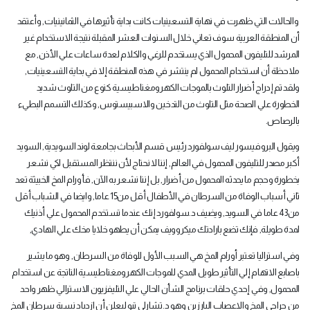
‏ والحالات التي ظهرت في نهاية التسعينيات كانت بداية تأثيرها في الثمانينيات‏,‏ وأعتقد
أن المنطقة العربية سوف تعاني خلال السنوات العشر المقبلة نتيجة الاستخدام غير
المرشد للتليفون المحمول الذي يستخدم للرغي والكلام لعدة ساعات علي الأذن‏,‏ مع
ملاحظة أن استخدام المحمول لم ينتشر في هذه المنطقة إلا في بداية التسعينيات‏,‏
ولقد تم إدراج أضرار التلوث بالموجات الكهرومغناطيسية كنوع من التلوث شديد
الخطورة علي الصحة مثل التلوث من التدخين والاسبيستوس‏,‏ وكذلك التسمم البطيء
بالرصاص‏.‏
ويقول البروفيسور ليف سولفورد رئيس قسم الأبحاث بجامعة لوند السويدية‏,‏ السويد
أكبر مصدر للتليفون المحمول في العالم‏,‏ إننا لا نحتاج لأن ننتظر المستقبل لكي نشعر
بخطورة وحجم ما يحدثه المحمول من أضرار‏,‏ بل إننا نشعر به الآن‏,‏ فأورام المخ الخبيثة تعد
ثاني أسباب الوفاة من السرطان في الأطفال أقل من‏15‏ عاما‏,‏ وايضا في الشباب أقل
من‏43‏ عاما في السويد‏,‏ ويضيف د‏.‏سولفورد إنك عندما تستخدم المحمول علي أذنيك
لمدة طويلة‏,‏ فإنك تضع بارادتك ميكروويف يمكن أن يطهو خلايا مخك علي الهادي‏,‏
وفي استراليا تعتبر أورام المخ هي السبب الأول للوفاة من السرطان‏,‏ وهو ما يشير
باصابع الاتهام إلي التأثير طويل المدي للموجات الكهرومغناطيسية الناتجة عن استخدام
المحمول‏,‏ وفي إحدي حلقات برنامج الشأن الحالي علي التليفزيون الاسترالي ظهر واحد
من جراحي المخ والاعصاب البارزين وهو د‏.‏تشارلي تيو ليعلن أن ازدياد نسبة سرطان المخ