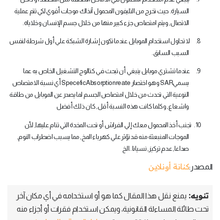
السيارة‏.‏ حيث تخرج من التليفون المحمول آنذاك موجات أقوي لكي تتم عملية
الاتصال‏,‏ ويتم امتصاص جزء كبير منها من خلال جسم الإنسان وخلاياه‏
.
8.
لا تحاول استخدام الموبايل عندما تكون إشارة الشبكة علي أول شرطة لنفس
السبب السابق‏
.
9.
عندما تشتري موبايل ينبغي أن تبحث في كتالوج التشغيل الخاص به عما
يسمي‏
SAR
‏ وهو اختصار ‏
SpeceficAbsorptionreate
أي نسبة الامتصاص
النوعية التي تحدث من خلال امتصاص الجسم لما يصدر عن الموبايل من طاقة
واشعاع‏,‏ وكلما كانت هذه النسبة أقل‏,‏ كان ذلك أفضل‏
10.
تجنب أخذ المحمول معك إلي الفراش أو تحت المخدة التي تنام عليها‏,‏ لأن
الموجات المنبعثة منه قد تؤثر علي كهرباء المخ‏,‏ مما يسبب اضطراب النوم‏,‏
صداعا‏,‏ عدم تركيز‏,‏ نسيانا‏..‏الخ
كنانة أونلاين
المصدر:
تنويه:
يمنع نقل هذا المقال كما هو أو استخدامه في أي مكان آخر
تحت طائلة المساءلة القانونية، ويمكن استخدام فقرات أو أجزاء منه