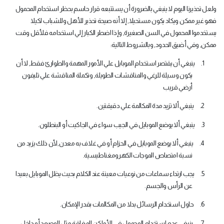
ولعل تحذيرنا اليوم لا ينبغي بالضرورة أن يستتبعه قرار حاسم بحظر استخدام المحمول
فهو غير ممكن ويكاد يكون مستحيلا‏,‏ إلا أنه صيحة تحذير للأهل وللشباب لكيلا
يستخدموا المحمول في السن الصغيرة‏,‏ وإذا اضطر الكبار إلي استخدامه فلأقل وقت
ممكن‏,‏ وفي أضيق الحدود‏,‏ وبالشروط التالية‏
:
1.
ينبغي أن يقتصر استخدام الموبايل علي الأمور المهمة والطوارئ فقط‏,‏ لا أن
يكون وسيلة للرغي والمناقشات الطويلة‏,‏ وتكملة المناقشة علي تليفون
أرضي قريب‏
2.
ينبغي ألا تزيد مدة المكالمة علي دقيقتين‏
.
3.
ينبغي ألا يوضع الموبايل في الجيب سواء في الجاكيت أو البنطلون‏
.
4.
ينبغي ألا يوضع الموبايل في الحزام أو في غلاف به معدن‏,‏لأن ذلك يزيد من
نسبة امتصاص الموجات الكهرومغناطيسية‏
.
5.
يجب ارتداء سماعات من نوعيات معينة عند الكلام بحيث يظل الموبايل بعيدا
عن الرأس والجسم‏
.
6.
حاول استخدام الرسائل بدلا من المكالمات بقدر الإمكان‏
.
7.
‏ ينبغي عدم استخدام المحمول في الأماكن المغلقة مثل المصعد أو داخل