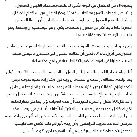
بنسبة‏21%‏ في الاطفال في الآونة الأخيرة له علاقة باستخدام التليفون المحمول‏,‏
والتعرض للموجات الكهرومغناطيسية بكثرة‏,‏ وحذر الأهالي من استخدام الاطفال
والشباب الصغير للمحمول‏,‏ وفي الوقت نفسه اعترف الطبيب أن ابنته البالغة من
العمر‏12‏ عاما لديها أكثر من محمول وتستخدمه بكثرة‏,‏ وهو لايستطيع أن يمنعها‏,‏ وهو
ما يسبب انزعاجه الشديد وقلقه عليها‏.‏
وفي تقرير آخر خرج من معهد البحوث العصبية التشخيصية مارابيلا لمجموعة من العلماء
الإسبان في أبريل عام‏2004‏ تبين أن مكالمة المحمول التي تستغرق دقيقتين فقط
تسبب اضطرابا في الموجات الكهربائية الطبيعية في المخ لمدة ساعة‏.‏
أما عن استخدام التليفون المحمول أثناء الحمل أو بالقرب من المولود في الأشهر الأولي
بعد الولادة‏,‏ فهناك دراسات بواسطة د‏.‏روبرت كين تؤكد زيادة نسبة حدوث مرض
التوحد اوتيزم نتيجة التعرض بكثرة للموجات الكهرومغناطيسية‏,‏ وقد لوحظ من خلال
الدراسة ارتفاع نسبة الإصابة بمرض التوحد من‏4‏ ‏5‏ من بين كل عشرة آلاف طفل لتصبح
واحدا لكل‏500‏ طفل‏,‏ والشيء المثير حقا أن هذه الموجات تؤثر أيضا علي جهاز المناعة
الذي لم يكتمل نموه بعد في هذه السن المبكرة‏,‏ أما أطباء الأسنان في بريطانيا فقد
حذروا من زيادة وقت التحدث عبر التليفون المحمول لأنه قد يكون له تأثير علي زيادة نسبة
سرطان الفم عند شريحة المراهقين‏,‏ وأن زيادة تأثير الموجات الكهرومغناطيسية
للمحمول يزداد خاصة عند الذين يركبون في أسنانهم معادن لتقويم الأسنان‏.‏