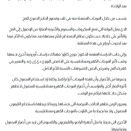
بعد الولادة
يتسبب من خلال الموجات المنبعثة منه في تلف وقصور الحاجز الدموي للمخ
الذي يمثل البوابة التي تمنع الميكروبات والسموم والأدوية الضارة من الوصول إلي المخ
والتأثير علي خلاياه‏,‏ حيث تكون عظام الجمجة لم تلتئم ببعضها بعد مما يكون له الأثر فيما
بعد لحدوث أورام في هذه المنطقة‏.‏
وإلي جانب الدراسة المهمة للدكتور‏'‏ جورج كارلو‏'‏ فهناك دراسات أوروبية أخري تدعمها
وتثبت تأثير الموجات الكهرومغناطيسية علي الحامض النووي دي‏.‏إن‏.‏إيه‏,‏ والتغيير في
كهرباء المخ وتعرض الجنين للتشوهات بالنسبة للأم الحامل‏
,
‏ وغيرها من الأضرار‏,‏ وأن لهذه الموجات أثرا تراكميا‏,‏ وكلما زاد استخدام المحمول كان
تأثيره الضار أكبر‏,‏ والمؤسف أن أضرار الموجات الكهرومغناطيسية للمحمول لا تظهر
بشكل حاد‏,‏ لكنها تتراكم مع الوقت‏,‏
وبمرور الزمن تظهر الحالات المرضية التي نخشاها‏,‏ وربما لا نربطها باستخدام التليفون
المحمول‏,‏ ولا بما يحيط بنا من التلوث بالموجات الكهرومغناطيسية
الأخري التي تحيط بنا مثل أجهزة الراديو والتليفزيون والكمبيوتر التي تزيد من أضرار المحمول
وتضاعفها‏
,