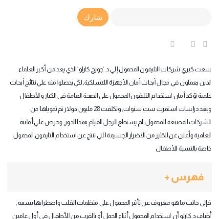
Article Link
شارك
سعت كبري شركات التليفون المحمول إلي د‏.'‏جورج كارلو‏'‏ الذي يعد من أكبر العلماء
الذين يعملون في مجال أبحاث أمان الأجهزة اللاسلكية‏,‏ لكي يحصلوا منه علي نتائج أبحاث
علمية تؤكد أمان استخدام التليفون المحمول علي الصحة العامة في الكبار والأطفال‏‏
وبعد دراسات استمرت ست سنوات‏,‏ وتكلفت‏28‏ مليون دولار تم تمويلها من
الشركات المصنعة للمحمول‏,‏ لم يستطع الرجل القيام بهذا الدور‏,‏ وحرص علي أمانته
العلمية وأعلن عن الكثير من الاضرار الجسيمة التي تنتج عن استخدام التليفون المحمول
خاصة بالنسبة للأطفال‏
فهرس +
‏ فإلي جانب ما هو معروف عن تأثير المحمول علي منظمات القلب واضطرابها بسببه‏,‏
أضاف د‏.‏كارلو أن استخدام المحمول أثناء الحمل أو بالقرب من الأطفال في أول عامين