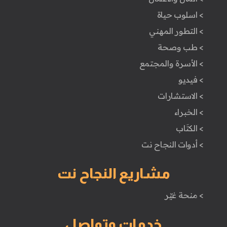
> اسلوب حياة
> التطور المهني
> طب وصحة
> الأسرة والمجتمع
> فيديو
> الاستشارات
> الخبراء
> الكتَاب
> أدوات النجاح نت
مشاريع النجاح نت
> منحة غيّر
خدمات وتواصل