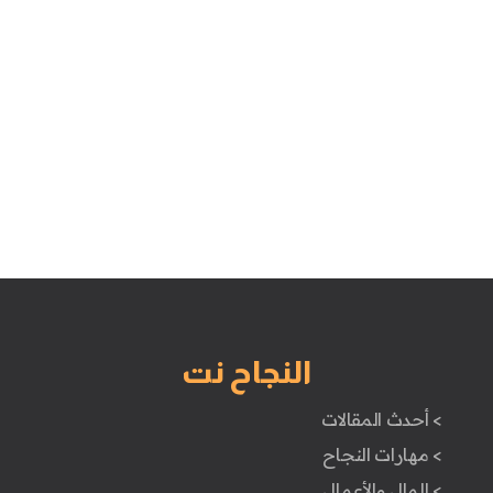
النجاح نت
> أحدث المقالات
> مهارات النجاح
> المال والأعمال