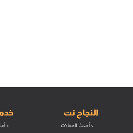
النجاح نت
خدم
> أحدث المقالات
> أعل