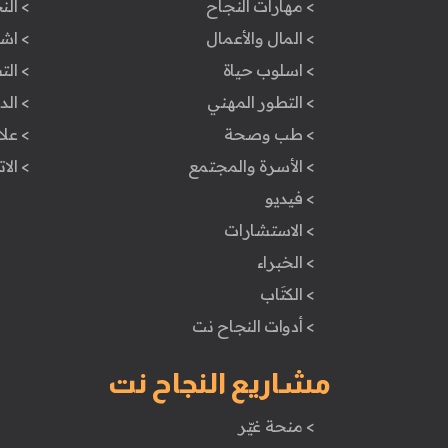
> مهارات النجاح
> الن
> المال والأعمال
> اش
> اسلوب حياة
> ال
> التطور المهني
> ال
> طب وصحة
> علا
> الأسرة والمجتمع
> الا
> فيديو
> الاستشارات
> الخبراء
> الكتَاب
> أدوات النجاح نت
مشاريع النجاح نت
> منحة غيّر