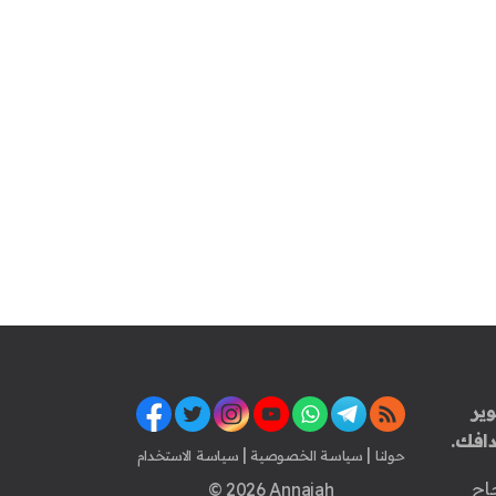
ير
افك.
|
|
حولنا
سياسة الخصوصية
سياسة الاستخدام
اح
© 2026 Annajah