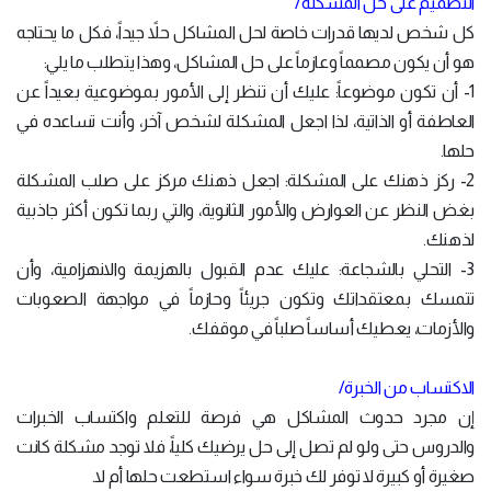
التصميم على حل المشكلة/
كل شخص لديها قدرات خاصة لحل المشاكل حلاً جيداً، فكل ما يحتاجه
هو أن يكون مصمماً وعازماً على حل المشاكل، وهذا يتطلب ما يلي:
1- أن تكون موضوعاً: عليك أن تنظر إلى الأمور بموضوعية بعيداً عن
العاطفة أو الذاتية، لذا اجعل المشكلة لشخص آخر، وأنت تساعده في
حلها.
2- ركز ذهنك على المشكلة: اجعل ذهنك مركز على صلب المشكلة
بغض النظر عن العوارض والأمور الثانوية، والتي ربما تكون أكثر جاذبية
لذهنك.
3- التحلي بالشجاعة: عليك عدم القبول بالهزيمة والانهزامية، وأن
تتمسك بمعتقداتك وتكون جريئاً وحازماً في مواجهة الصعوبات
والأزمات، يعطيك أساساً صلباً في موقفك.
الاكتساب من الخبرة/
إن مجرد حدوث المشاكل هي فرصة للتعلم واكتساب الخبرات
والدروس حتى ولو لم تصل إلى حل يرضيك كلياً، فلا توجد مشكلة كانت
صغيرة أو كبيرة لا توفر لك خبرة سواء استطعت حلها أم لا.