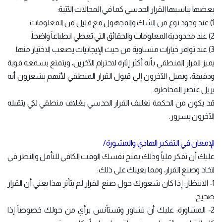
بعضها يناسبها القرار الحدسي كما في المجالات الآتية:
1) عند وجود نوع من الشك والمجهول مع قليل من المعلومات.
2) عند محدودية المعلومات والحقائق التي تعطي انطباعاً واضحاً.
3) عند توافر خيارات متساوية من حيث الإيجابيات يصعب الاختيار منها.
يميز القرار المنطقي بأنه أكثر إثارة لاحترام الآخرين، ويتمتع بسمعة قوية
ودقيقة، ويميل الآخرون إلى قبول القرار المنطقي لأنهم يشعرون أنه
يزيل عنصر المخاطرة.
قد يكون من الحكمة تغليف القرار الحدسي بغلاف منطقي لكي يتقبله
الآخرون بسرور.
الإمعان في التفكير الهادي والمشورة/
عليك أن تفكر ملياً وذلك بمنح نفسك الوقت الكافي للتأمل والنظر في
اتخاذ وصنع القرار، ومما يعينك على ذلك:
1- الانتظار: إذا كان شعورك حول صنع القرار لم يتأثر هذا يعني أن القرار
صحيح.
2- المشاورة: عليك أن تشاور وتستأنس برأي من حولك خصوصاً إذا