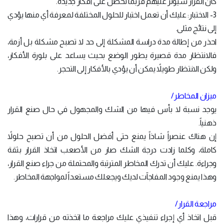
كان القرار سيؤثر عليهم فربما تحصل على أفكار جديدة.
3- الاختبار: عليك أن تعمل اختبار للحلول المختلفة لمعرفة أي منها يؤدي
إلى نتائج مثلى.
احذر من إطالة مدة دراسة المشكلة إلى حد لا تصبح مشكلة بل أزمة،
فالانتظار مدة قصيرة يطور الوضع بحيث يساعد على بلورة الأفكار،
ولكن الانتظار طويلاً يمكن أن يؤدي بالأفكار إلى التحجر.
ميزان المخاطر/
يوجد نسبة لا بأس فيها من الشك والمجهول في حال صنع القرار
ذهنياً.
إن هناك عنصراً شاذاً يمنع حتى أفضل الحلول من أن تصبح حلولاً
كاملة، وكلما زادت درجة الشك صار من الأصعب اتخاذ القرار بثقة
وجراءة. عليك أن تدرك المخاطر المترتبة والمحتملة من جراء صنع القرار،
وهذا يمنع وجود المفاجآت لديك ويجعلك مستعداً لمواجهة المخاطر.
مراجعة القرار/
قبل اتخاذ أي إجراء تنفيذي عليك مراجعة ما اتخذته من قرارات، وهذا