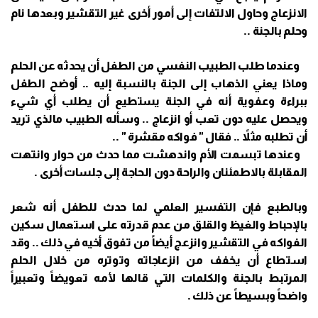
الانزعاج وحاول الالتفات إلى أمور أخرى غير التقشير وبعدها نام
وحلم بالجنة ..
وعندما طلب الطبيب النفسي من الطفل أن يحدثه عن الحلم
وماذا يعني الذهاب إلى الجنة بالنسبة إليه .. أوضح الطفل
ببراءة وعفوية أنه في الجنة يستطيع أن يطلب أي شيء
ويحصل عليه دون تعب أو انزعاج .. وسأله الطبيب مالذي تريد
أن تطلبه مثلاً .. فقال " فواكه مقشرة " ..
وعندها تبسمت الأم واندهشت مما حدث من حوار وانتهت
المقابلة بالاطمئنان والراحة دون الحاجة إلى جلسات أخرى .
وبالطبع فإن التفسير العلمي لما حدث للطفل أنه شعر
بالإحباط والغيظ والقلق من عدم قدرته على استعمال سكين
الفواكه في التقشير وانزعج أيضاً من تفوق أخيه في ذلك .. وقد
استطاع أن يخفف من انزعاجاته وتوتره من خلال الحلم
المرتبط بالجنة والكلمات التي قالها لأمه تعويضاً وتعبيراً
واضحاً وبسيطاً عن ذلك .