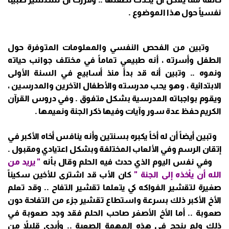
نفسياً حول هذا الموضوع .
وتبين من الفحص النفسي والمعلومات المتوفرة حول
الطفل وأسرته ، أنه طبيعي تماماً في مختلف جوانب حياته
ونموه .. وتبين أنه قد بدأ منذ أسابيع في السنة الأولى
الابتدائية ، وهو يحب مدرسته والأطفال الآخرين والمدرسين ،
ويقوم بواجباته المدرسية بشكل متفوق . وفي دروس القرآن
الكريم حفظ عدة سور وآيات وفيها ذكر الجنة ونعيمها .
وتبين أيضاً أن له أخاً يكبره بسنتين وأنه ينافس أخاه الأكبر في
إتقان الرسم وفي الألعاب المختلفة وبشكل اعتيادي ومقبول .
وفي نفس اليوم الذي حدث فيه الحلم وقال بأنه
" يريد من
الله أن يأخذه إلى الجنة "
كان الأب قد اشترى للأخين سكيناً
صغيرة لتقشير الفواكه كي يتعلما تقشير التفاح .. وقد تعلم
الأخ الأكبر ذلك بسرعة واستطاع تقشير جزء من التفاحة دون
صعوبة .. أما الأخ الأصغر صاحب الحلم فقد وجد صعوبة في
ذلك ولم ينجح في هذه المهمة الصعبة .. وأبدى قليلاً من