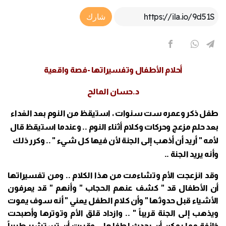
Article Link
شارك
أحلام الأطفال وتفسيراتها -فصة واقعية
د.حسان المالح
طفل ذكر وعمره ست سنوات ، استيقظ من النوم بعد الغداء
بعد حلم مزعج وحركات وكلام أثناء النوم .. وعندما استيقظ قال
لأمه " أريد أن أذهب إلى الجنة لأن فيها كل شيء " .. وكرر ذلك
وأنه يريد الجنة ..
وقد انزعجت الأم وتشاءمت من هذا الكلام .. ومن تفسيراتها
أن الأطفال قد " كشف عنهم الحجاب " وأنهم " قد يعرفون
الأشياء قبل حدوثها " وأن كلام الطفل يعني " أنه سوف يموت
ويذهب إلى الجنة قريباً " .. وازداد قلق الأم وتوترها وأصبحت
خائفة مما يمكن أن يحدث لطفلها .. وقررت أن تستشير طبيباً