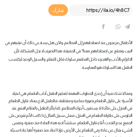
Article Link
شارك
الأطفال مزعجون عند اصطحابهم إلى المطاعم، ولكن هل يستدعي ذلك أن نبقيهم في
البيت ونمتنع عن اصطحابهم معنا؟ في الحقيقة، هذا التصرف لا يحل المشكلة، لأن
الالتزام بالأدب والهدوء داخل المطعم سلوك قابل للتعلم، والسبيل الوحيد ليكتسب
الطفل هذا السلوك هو الممارسة.
ومما لا شك فيه أن إحدى الخطوات المهمة لتعليم الطفل آداب الطعام هي اعتياد
الأسرة على تناول الطعام بصورة جماعية ومنتظمة، فالطفل الذي يعتاد تناول الطعام
في المنزل على مائدة لا يستغرب أجواء المطاعم، كما يتأثر الطفل بالنظام المتبع عند
الجلوس على طاولة الطعام في المنزل، فعلى سبيل المثال إذا كانت الأم تفرض على
الجميع عدم التحدث أثناء تناول الطعام، ستنشأ لديه هذه العادة منذ صغره، ونفس
الشيء يقال عن عادة رمي الطعام على الأرض، فإذا اعتاد منذ صغره أنها عادة سيئة