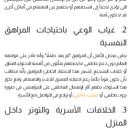
التي تؤدي لاحقاً إلى انسحابهم أو بحثهم عن الاهتمام في أماكن أخرى
قد لا تكون آمنة.
2. غياب الوعي باحتياجات المراهق
النفسية
يظن بعض الأهل أن المراهق "لم يعد طفلاً" وأنه قادر على مواجهة
العالم دون دعم عاطفي، ما يجعلهم يقلّلون من أهمية الاحتواء، العناق،
أو كلمات التشجيع. يُشعر هذا الاعتقاد الخاطئ المراهق بأنّه مطالب
بأن يكون قوياً دائماً، رغم احتياجه العميق للدفء والاهتمام. ومع تكرار
هذا السلوك، تظهر آثار الإهمال العاطفي على المراهقين في صورة
غضب داخلي
برود عاطفي، أو
، أو تراجع في التواصل مع الأسرة.
3. الخلافات الأسرية والتوتر داخل
المنزل