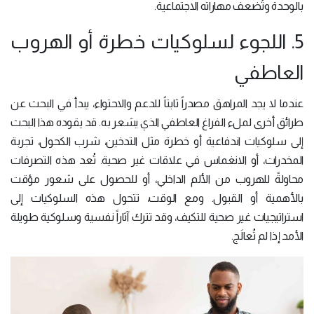
بالوحدة وتُضعف مهاراته الاجتماعية.
5. اللجوء لسلوكيات خطرة أو الهروب
العاطفي
عندما لا يجد المراهق مصدراً ثابتاً للدعم والاحتواء، يبدأ في البحث عن
طرائق أخرى لملء الفراغ العاطفي الذي يشعر به. قد يقوده هذا البحث
إلى سلوكيات اندفاعية أو خطرة مثل التدخين، شرب الكحول، تجربة
المخدرات، أو الانغماس في علاقات غير صحية. تُعد هذه التصرفات
محاولةً للهروب من الألم الداخلي، أو للحصول على شعور مؤقت
بالأهمية أو القبول. ومع الوقت، تتحول هذه السلوكيات إلى
استراتيجيات غير صحية للتكيف، وقد تترك آثاراً نفسية وسلوكية طويلة
الأمد إذا لم تُعالَج.