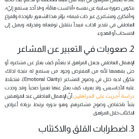
بتكوين صورة سلبية عن نفسه «أنا لست هامّاً»، و«لا أحد يستمع إليّ»،
و«أفكاري ومشاعري غير ذات قيمة». يؤثر هذا الشعور بالوحدة والفراغ
العاطفي في تقدير الذات، فيبدأ بتقليل توقعاته وقدراته، ويميل إلى
الانسحاب أو الهدوء.
2. صعوبات في التعبير عن المشاعر
الإهمال العاطفي يجعل المراهق لا يتعلّم كيف يعبّر عن مشاعره، أو
حتى يفهمها لأنه من المفترض وجود من يستمع له. نتيجة لذلك،
يتكوّن لديه خلل في وضوح المشاعر (Emotional Clarity)، فتختلط
عليه الأحاسيس، ولا يعرف كيف يعبّر عنها تعبيراً صحياً. وقد وجدت
دراسة أُجريت على المراهقين
أنّ الإهمال العاطفي عند المراهقين
يتنبأ بانخفاض وضوح مشاعرهم، وهو بدوره يرتبط بزيادة أعراض
الاكتئاب خلال المراهق.
3. اضطرابات القلق والاكتئاب