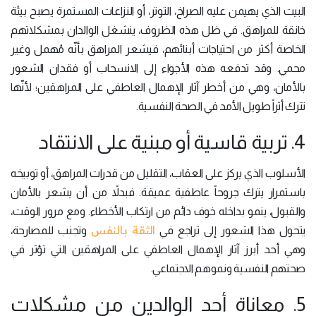
البيت الذي يهيمن عليه الصراخ، التوتر، أو النزاعات المستمرة يصبح بيئة
خانقة للمراهق. في ظل هذه الظروف، ينشغل الوالدان بمشكلاتهم
الخاصة أكثر من احتياجات أبنائهم، فيشعر المراهق بأنّه مُهمل وغير
محمي. وقد تدفعه هذه الأجواء إلى الانسحاب أو فقدان الشعور
بالأمان، وهي من أخطر آثار الإهمال العاطفي على المراهقين؛ لأنّها
تترك أثراً طويل الأمد في الصحة النفسية.
4. تربية قاسية أو مبنية على الانتقاد
الأسلوب الذي يركز على العقاب، التقليل من قدرات المراهق، أو توبيخه
باستمرار يترك جروحاً عاطفية عميقة. فبدلاً من أن يشعر بالأمان
والقبول، ينمو بداخله خوف دائم من ارتكاب الأخطاء. ومع مرور الوقت،
الثقة بالنفس
يتحول هذا الشعور إلى تراجع في
وتجنب للمصارحة،
وهي أحد أبرز آثار الإهمال العاطفي على المراهقين التي تؤثر في
صحتهم النفسية ونموهم الاجتماعي.
5. معاناة أحد الوالدين من مشكلات