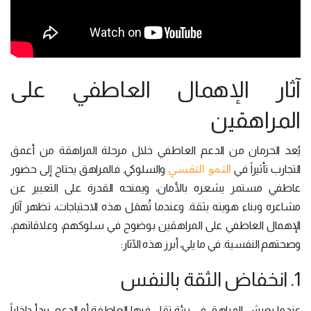
آثار الإهمال العاطفي على
المراهقين
يُعد الحرمان من الدعم العاطفي خلال مرحلة المراهقة من أعمق
النمو النفسي
التجارب تأثيراً في
والسلوكي. فالمراهق يحتاج إلى حضور
عاطفي مستمر يشعره بالأمان، ويمنحه القدرة على التعبير عن
مشاعره وبناء هويته بثقة. وعندما تُهمَل هذه الاحتياجات، تظهر آثار
الإهمال العاطفي على المراهقين بوضوح في سلوكهم، وعلاقاتهم،
وصحتهم النفسية. في ما يلي، أبرز هذه الآثار:
1. انخفاض الثقة بالنفس
عندما يعيش المراهق في بيئة تقل فيها العاطفة أو الدعم، يبدأ داخلياً