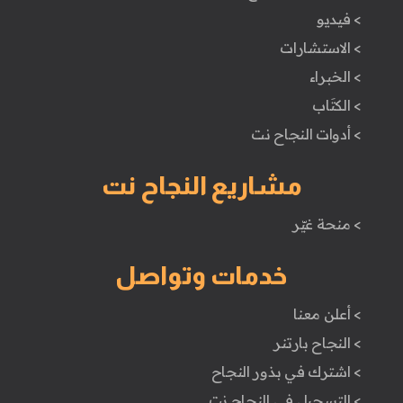
> فيديو
> الاستشارات
> الخبراء
> الكتَاب
> أدوات النجاح نت
مشاريع النجاح نت
> منحة غيّر
خدمات وتواصل
> أعلن معنا
> النجاح بارتنر
> اشترك في بذور النجاح
> التسجيل في النجاح نت