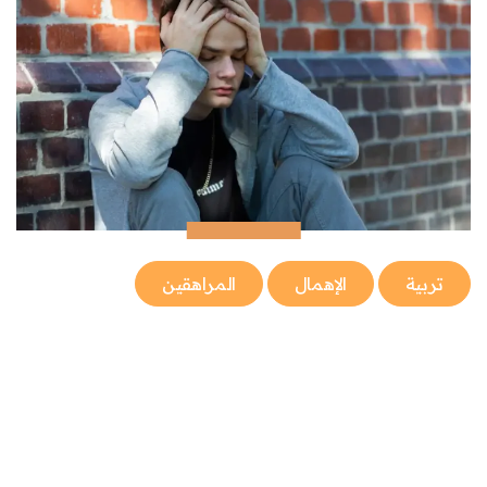
تربية
الإهمال
المراهقين