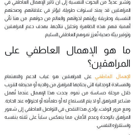
وتشير عديدٌ من البحوث النفسية إلى أنّ تأثير الإهمال العاطفي في
المراهقين قد يمتد لسنوات طويلة، ليؤثر في علاقاتهم، وصحتهم
النفسية، وطريقة رؤيتهم لذواتهم والعالم من حولهم. من هنا تأتي
أهمية فهم هذه الظاهرة وتحليل نتائجها، بهدف دعم المراهقين
وتوفير بيئة صحية تُعزز نموهم العاطفي السليم.
ما هو الإهمال العاطفي على
المراهقين؟
الإهمال العاطفي
على المراهقين هو غياب الدعم والاهتمام
والمساندة الوجدانية التي يحتاجها المراهق من والديه أو محيطه القريب
خلال مرحلة حساسة من نموه. يحدث هذا الإهمال عندما تُهمل
مشاعر المراهق أو لا يتم الاستماع له أو طمأنته أو احتواؤه عند الحاجة.
ومع مرور الوقت، يؤدي هذا النقص في التواصل العاطفي إلى شعور
المراهق بالوحدة وعدم الأمان، مما ينعكس سلباً على ثقته بنفسه
واستقراره النفسي.