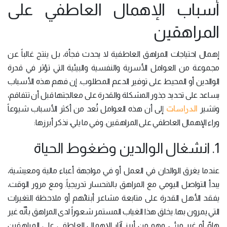
أسباب الإهمال العاطفي على
المراهقين
إهمال احتياجات المراهق العاطفية لا يحدث فجأة، بل ينتج غالباً عن
مجموعة من العوامل الأسرية والنفسية والبيئية التي تؤثر في قدرة
الوالدين أو المحيط على توفير الدعم المطلوب. إن فهم هذه الأسباب
يساعد على تحديد جذور المشكلة والقدرة على معالجتها قبل أن تتفاقم،
الدراسات
وتشير
إلى أن هذه العوامل تُعد من أكثر الأسباب شيوعاً
وراء الإهمال العاطفي على المراهقين. وفي ما يلي، نذكر أبرزها:
1. انشغال الوالدين وضغوط الحياة
عندما يغرق الوالدان في العمل أو في مواجهة أعباء مالية ومعيشية،
يبدأ التواصل اليومي مع المراهق بالانحسار تدريجياً. ومع مرور الوقت،
يفقد الأهل القدرة على متابعة مشاعر أبنائهم أو ملاحظة التغيرات
التي يمرون بها. يخلق هذا الغياب المستمر شعوراً لدى المراهق بأنّه غير
هامّ أو غير مرئي، وهو من أبرز آثار الإهمال العاطفي على المراهقين