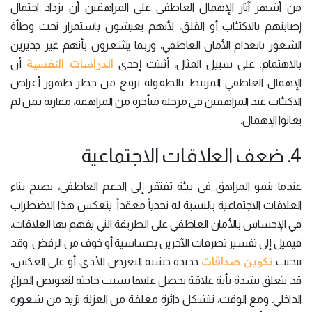
من أشهر آثار الإهمال العاطفي على المراهقين أن يزداد احتمال
إصابتهم بالاكتئاب أو القلق، لأنهم يعيشون باستمرار تحت وطأة
الشعور بانعدام الأمان العاطفي، وربما يشعرون بأنهم غير جديرين
الدراسات النفسية
بالاهتمام. على سبيل المثال، أثبتت إحدى
أن
الإهمال العاطفي المرتبط بالطفولة يرفع من خطر ظهور أعراض
الاكتئاب عند المراهقين في مرحلة متأخرة من المراهقة، مقارنة بمن لم
يعانوا الإهمال.
4. ضعف العلاقات الاجتماعية
عندما ينمو المراهق في بيئة تفتقر إلى الدعم العاطفي، يصبح بناء
العلاقات الاجتماعية بالنسبة له تحدياً معقداً. ينعكس هذا الاضطراب
في الإحساس بالأمان العاطفي على الطريقة التي يفهم بها العلاقات،
فيميل إلى تفسير تصرفات الآخرين بحساسية أو خوف من الرفض. وقد
تكوين صداقات
يتجنب
جديدة خشية التعرض للأذى، أو على العكس،
قد يتعلق بشدة بأية علاقة يحصل عليها بسبب حاجته لتعويض الفراغ
الداخلي. ومع الوقت، تتشكل دائرة مغلقة من العزلة تزيد من شعوره