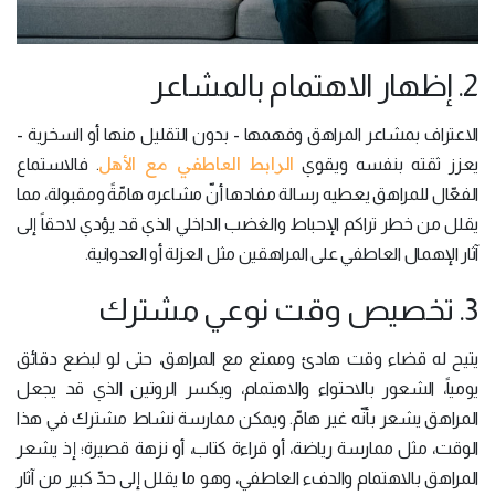
2. إظهار الاهتمام بالمشاعر
الاعتراف بمشاعر المراهق وفهمها - بدون التقليل منها أو السخرية -
الرابط العاطفي مع الأهل
يعزز ثقته بنفسه ويقوي
. فالاستماع
الفعّال للمراهق يعطيه رسالة مفادها أنّ مشاعره هامّةً ومقبولة، مما
يقلل من خطر تراكم الإحباط والغضب الداخلي الذي قد يؤدي لاحقاً إلى
آثار الإهمال العاطفي على المراهقين مثل العزلة أو العدوانية.
3. تخصيص وقت نوعي مشترك
يتيح له قضاء وقت هادئ وممتع مع المراهق، حتى لو لبضع دقائق
يومياً، الشعور بالاحتواء والاهتمام، ويكسر الروتين الذي قد يجعل
المراهق يشعر بأنّه غير هامّ. ويمكن ممارسة نشاط مشترك في هذا
الوقت، مثل ممارسة رياضة، أو قراءة كتاب، أو نزهة قصيرة؛ إذ يشعر
المراهق بالاهتمام والدفء العاطفي، وهو ما يقلل إلى حدّ كبير من آثار