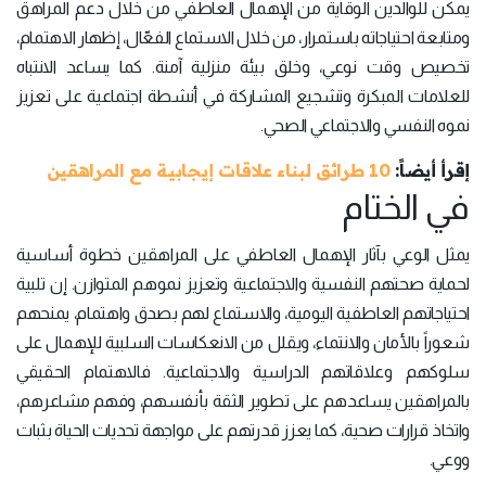
يمكن للوالدين الوقاية من الإهمال العاطفي من خلال دعم المراهق
ومتابعة احتياجاته باستمرار، من خلال الاستماع الفعّال، إظهار الاهتمام،
تخصيص وقت نوعي، وخلق بيئة منزلية آمنة. كما يساعد الانتباه
للعلامات المبكرة وتشجيع المشاركة في أنشطة اجتماعية على تعزيز
نموه النفسي والاجتماعي الصحي.
إقرأ أيضاً:
10 طرائق لبناء علاقات إيجابية مع المراهقين
في الختام
يمثل الوعي بآثار الإهمال العاطفي على المراهقين خطوة أساسية
لحماية صحتهم النفسية والاجتماعية وتعزيز نموهم المتوازن. إن تلبية
احتياجاتهم العاطفية اليومية، والاستماع لهم بصدق واهتمام، يمنحهم
شعوراً بالأمان والانتماء، ويقلل من الانعكاسات السلبية للإهمال على
سلوكهم وعلاقاتهم الدراسية والاجتماعية. فالاهتمام الحقيقي
بالمراهقين يساعدهم على تطوير الثقة بأنفسهم، وفهم مشاعرهم،
واتخاذ قرارات صحية، كما يعزز قدرتهم على مواجهة تحديات الحياة بثبات
ووعي.