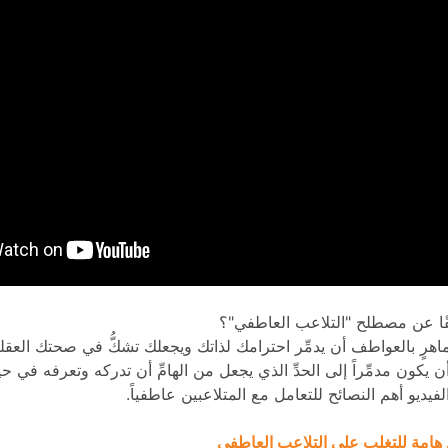
ا عن مصطلح "التلاعب العاطفي"؟
هرٍ بالعواطف أن يدمِّر احترامك لذاتك ويجعلك تشكُّ في صحتك العقلية؛
يكون مدمِّراً إلى الحدِّ الذي يجعل من الهامِّ أن تدركه وتعرفه في حي
يديو أهم النصائح للتعامل مع المتلاعبين عاطفياً.