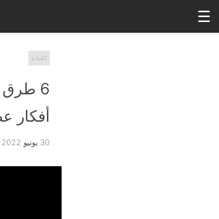
☰
القيادة
6 طرق 
أفكار ع
30 يونيو 2022