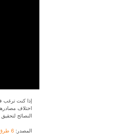
إذا كنت ترغب في
اختلاف مصادرها
النصائح لتحقيق 
المصدر:
6 طرق يستخدمها القادة العظماء للتوصل إلى أفكار عظيمة