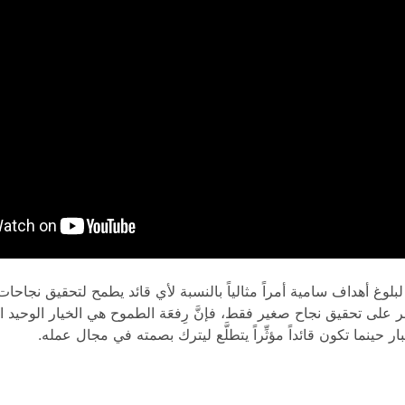
طلُّع لبلوغ أهداف سامية أمراً مثالياً بالنسبة لأي قائد يطمح لتحقيق نجاحا
على تحقيق نجاح صغير فقط، فإنَّ رِفعَة الطموح هي الخيار الوحيد ا
ار حينما تكون قائداً مؤثِّراً يتطلَّع ليترك بصمته في مجال عمله.